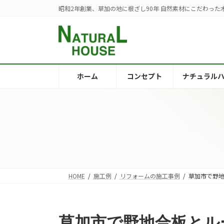
コ
ナ
昭和2年創業、草加の地に根ざし90年 自然素材にこだわっ
ン
ビ
テ
ゲ
ン
ー
ツ
シ
へ
ョ
ホーム
コンセプト
ナチュラル
ス
ン
キ
に
ッ
移
プ
動
HOME
施工例
リフォームの施工事例
草加市で野
草加市で野地合板とル