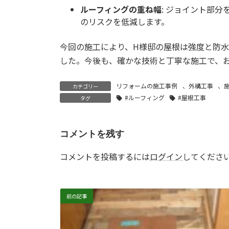
ルーフィングの重ね幅
: ジョイント部分
のリスクを低減します。
今回の施工により、H様邸の屋根は強度と防
した。今後も、確かな技術と丁寧な施工で、
リフォームの施工事例
、
外構工事
、
カテゴリー
#ルーフィング
#屋根工事
タグ
コメントを残す
コメントを投稿するには
ログイン
してくださ
前の記事