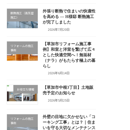
外張り断熱で住まいの快適性
断熱施工（高気密
を高める ― H様邸 断熱施工
施工）
が完了しました
2026年7月20日
【草加市リフォーム施工事
リフォームの施工
例】和室と洋室を繋げて広々
事例
とした快適空間へ！無垢材
（ナラ）がもたらす極上の暮
らし
2026年6月14日
【草加市中根3丁目】土地販
お役立ち情報
売予定のお知らせ
2026年5月25日
外壁の目地に欠かせない「コ
リフォームの施工
ーキング工事」とは？｜住ま
事例
いを守る大切なメンテナンス