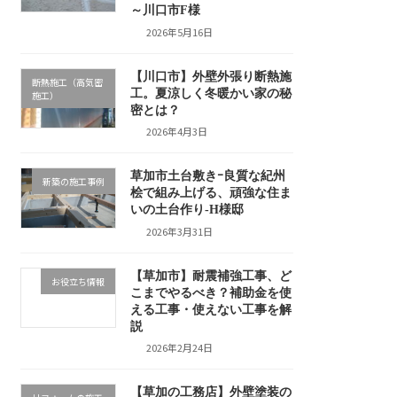
～川口市F様
2026年5月16日
【川口市】外壁外張り断熱施
断熱施工（高気密
工。夏涼しく冬暖かい家の秘
施工）
密とは？
2026年4月3日
草加市土台敷きｰ良質な紀州
新築の施工事例
桧で組み上げる、頑強な住ま
いの土台作り-H様邸
2026年3月31日
【草加市】耐震補強工事、ど
お役立ち情報
こまでやるべき？補助金を使
える工事・使えない工事を解
説
2026年2月24日
【草加の工務店】外壁塗装の